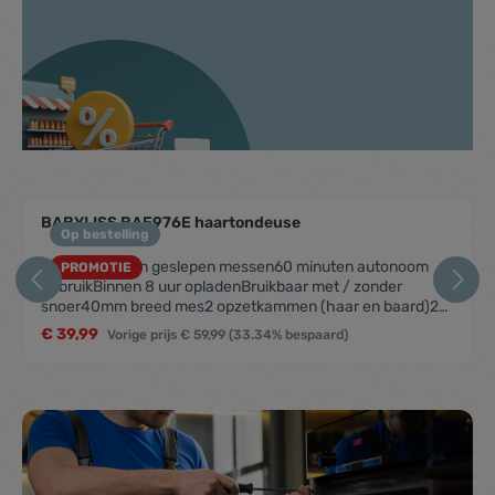
component.cms.productGallery.skipProductGallery
BABYLISS BAE976E haartondeuse
Op bestelling
Titanium stalen geslepen messen60 minuten autonoom
PROMOTIE
gebruikBinnen 8 uur opladenBruikbaar met / zonder
snoer40mm breed mes2 opzetkammen (haar en baard)25
lengtes1-25 mm1mm precisie360° draaiwiel om de lengte
€ 39,99
Vorige prijs
€ 59,99
(33.34% bespaard)
in te stellenVerwijderbare messenMes afspoelbaar onder
de kraanHardcase kofferReinigingsborstelOlie212 gram3
jaar garantie, ook op de messen