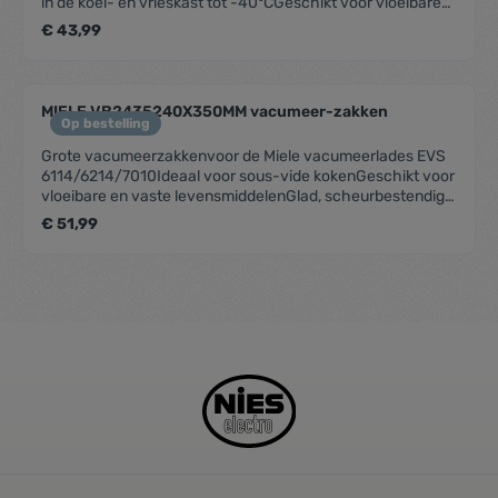
in de koel- en vrieskast tot -40°CGeschikt voor vloeibare
en vaste levensmiddelenGlad, scheurbestendig, 90 µ. Voor
€ 43,99
eenmalig gebruik.Afmetingen: 180 x 280 mm - Inhoud: 50
stuks
MIELE VB2435240X350MM vacumeer-zakken
Op bestelling
Grote vacumeerzakkenvoor de Miele vacumeerlades EVS
6114/6214/7010Ideaal voor sous-vide kokenGeschikt voor
vloeibare en vaste levensmiddelenGlad, scheurbestendig,
90 µ. Voor eenmalig gebruik.Afmetingen: 240 x 350 mm -
€ 51,99
Inhoud: 50 stuks