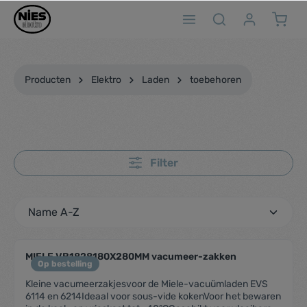
ToContentLink
Producten
Elektro
Laden
toebehoren
Filter
MIELE VB1828180X280MM vacumeer-zakken
Op bestelling
Kleine vacumeerzakjesvoor de Miele-vacuümladen EVS
6114 en 6214Ideaal voor sous-vide kokenVoor het bewaren