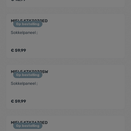
milieubesparendRecyclebare fles. Extern getest en
bevestigd
MIELE KTK3030ED
Op bestelling
Sokkelpaneel ;
€ 59,99
MIELE KTK3030SW
Op bestelling
Sokkelpaneel ;
€ 59,99
MIELE KTK3630ED
Op bestelling