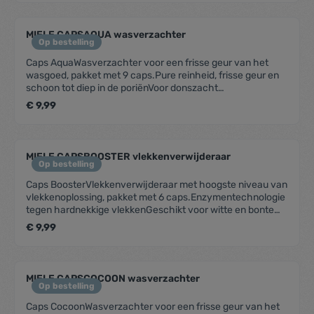
lichaamsgeurtjesZeer zuinig met oog op het milieu – tot
150 wasbeurtenVoor alle Miele W1-wasmachines met
TwinDos
MIELE CAPSAQUA wasverzachter
Op bestelling
Caps AquaWasverzachter voor een frisse geur van het
wasgoed, pakket met 9 caps.Pure reinheid, frisse geur en
schoon tot diep in de poriënVoor donszacht
wasgoedVoorkomt dat kleding zich elektrostatisch
€ 9,99
oplaadtPerfect vooraf gedoseerd en eenvoudig in
gebruikVoor 9 wascycli in alle Miele W1-wasmachines
MIELE CAPSBOOSTER vlekkenverwijderaar
Op bestelling
Caps BoosterVlekkenverwijderaar met hoogste niveau van
vlekkenoplossing, pakket met 6 caps.Enzymentechnologie
tegen hardnekkige vlekkenGeschikt voor witte en bonte
wasVoor geweldige wasresultaten, ook bij lage
€ 9,99
temperaturenPerfect vooraf gedoseerd en eenvoudig in
gebruikVoor 6 wascycli in alle Miele W1-wasmachines
MIELE CAPSCOCOON wasverzachter
Op bestelling
Caps CocoonWasverzachter voor een frisse geur van het