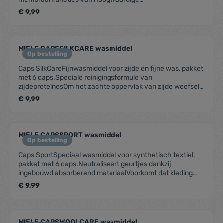
outdoorkledingBehoudt de vorm en ademende
€ 9,99
eigenschappen van synthetisch textielNeutraliseert
geurtjes dankzij ingebouwd absorberend materiaalBeker
van 100% oud plastic – milieubesparendVoor 6
toepassingen – te gebruiken in alle soorten wasmachines
MIELE CAPSSILKCARE wasmiddel
Op bestelling
Caps SilkCareFijnwasmiddel voor zijde en fijne was, pakket
met 6 caps.Speciale reinigingsformule van
zijdeproteïnesOm het zachte oppervlak van zijde weefsels
te behoudenBehoedzame reiniging om de zijdevezels te
€ 9,99
beschermenPerfect vooraf gedoseerd en eenvoudig in
gebruikVoor 6 wascycli in alle Miele W1-wasmachines
MIELE CAPSSPORT wasmiddel
Op bestelling
Caps SportSpeciaal wasmiddel voor synthetisch textiel,
pakket met 6 caps.Neutraliseert geurtjes dankzij
ingebouwd absorberend materiaalVoorkomt dat kleding
zich elektrostatisch oplaadtBehoudt de vorm en
€ 9,99
ademende eigenschappen van synthetisch textielPerfect
vooraf gedoseerd en eenvoudig in gebruikVoor 6 wascycli
in alle Miele W1-wasmachines
MIELE CAPSWOOLCARE wasmiddel