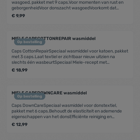
wasgoed, pakket met 9 caps.Voor momenten van rust en
geborgenheidVoor donszacht wasgoedVoorkomt dat
kleding zich elektrostatisch oplaadtPerfect vooraf
€ 9,99
gedoseerd en eenvoudig in gebruikVoor 9 wascycli in alle
Miele W1-wasmachines
MIELE CAPSCOTTONREPAIR wasmiddel
Op bestelling
Caps CottonRepairSpeciaal wasmiddel voor katoen, pakket
met 3 caps.Laat textiel er zichtbaar nieuw uitzien na
slechts één wasbeurtSpeciaal Miele-recept met
Novozymes-technologieAnti-pilling effect en verbeterde
€ 18,99
kleurintensiteit en helderheidMaximaal 1-2 x per jaar per
kledingstuk gebruikenVoor 3 wascycli in alle Miele W1-
wasmachines
MIELE CAPSDOWNCARE wasmiddel
Op bestelling
Caps DownCareSpeciaal wasmiddel voor donstextiel,
pakket met 6 caps.Behoudt de elasticiteit en ademende
eigenschappen van het donsEfficiënte reiniging en
duurzame verzorging door lanolineDons gaat niet klompen
€ 12,99
en blijft luchtigPerfect vooraf gedoseerd en eenvoudig in
gebruikVoor 6 wascycli in alle Miele W1-wasmachines