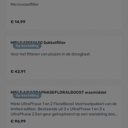
Microvezelfilter
€ 14,99
MIELE 12551630 Sokkelfilter
Op bestelling
Voor het filteren van pluizen in de droogkast
€ 42,91
MIELE 6XULTRAPHASEFLORALBOOST wasmiddel
Op bestelling
Miele UltraPhase 1 en 2 FloralBoost Voorraadpakket van de
limited edition. Bestaande uit 3 x UltraPhase 1 en 3 x
UltraPhase 2 Een geur geïnspireerd op een wandeling door
een bloemenveldVoor heldere kleuren en stralend witte
€ 96,99
wasOdorFresh: intensieve reiniging van zweet en