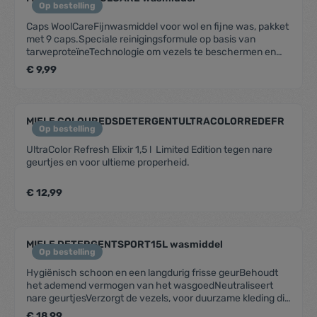
Op bestelling
Caps WoolCareFijnwasmiddel voor wol en fijne was, pakket
met 9 caps.Speciale reinigingsformule op basis van
tarweproteïneTechnologie om vezels te beschermen en
pluizen te voorkomenKleurbeschermingsformule voor een
€ 9,99
zachte reinigingPerfect vooraf gedoseerd en eenvoudig in
gebruikVoor 9 wascycli in alle Miele W1-wasmachines
MIELE COLOUREDSDETERGENTULTRACOLORREDEFR
Op bestelling
UltraColor Refresh Elixir 1,5 l Limited Edition tegen nare
geurtjes en voor ultieme properheid.
€ 12,99
MIELE DETERGENTSPORT15L wasmiddel
Op bestelling
Hygiënisch schoon en een langdurig frisse geurBehoudt
het ademend vermogen van het wasgoedNeutraliseert
nare geurtjesVerzorgt de vezels, voor duurzame kleding die
haar vorm behoudtFles van 100% gerecycled plastic –
€ 18,99