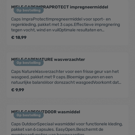
MIELE CAPSIMPRAPROTECT impregneermiddel
Op bestelling
Caps ImpraProtectImpregneermiddel voor sport- en
regenkleding, pakket met 3 caps.Effectieve impregnering
tegen vocht, wind en vuilOptimale resultaten en
aansluitend een thermische fixatieBehoudt het ademend
€ 18,99
vermogen van het textielPerfect vooraf gedoseerd en
eenvoudig in gebruikVoor 3 wascycli in alle Miele W1-
wasmachines
MIELE CAPSNATURE wasverzachter
Op bestelling
Caps NatureWasverzachter voor een frisse geur van het
wasgoed, pakket met 9 caps.Bloemige geuren en een
natuurlijke balansVoor donszacht wasgoedVoorkomt dat
kleding zich elektrostatisch oplaadtPerfect vooraf
€ 9,99
gedoseerd en eenvoudig in gebruikVoor 9 wascycli in alle
Miele W1-wasmachines
MIELE CAPSOUTDOOR wasmiddel
Op bestelling
Caps OutdoorSpeciaal wasmiddel voor functionele kleding,
pakket van 6 capsules. EasyOpen.Beschermt de
membraanfuncties van hoogwaardige