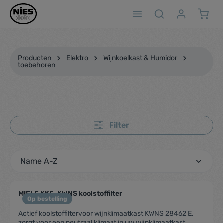
ToContentLink
Producten
Elektro
Wijnkoelkast & Humidor
toebehoren
Filter
MIELE KKF-KWNS koolstoffilter
Op bestelling
Actief koolstoffiltervoor wijnklimaatkast KWNS 28462 E.
zorgt voor een neutraal klimaat in uw wijnklimaatkast