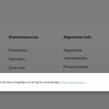
Klantenservice
Algemene info
Promoties
Algemene
voorwaarden
Diensten
Privacybeleid
Over ons
Cookiebeleid
Contacteer ons
m de best mogelijke ervaring te waarborgen.
Meer informatie...