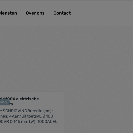
Diensten
Over ons
Contact
64100X elektrische
ling
- 60cm
SCHRIJVINGBreedte (cm):
nes: 4Aan/uit toetsVL Ø 180
00VR Ø 145 mm (W): 1000AL Ø
: 1000AR Ø 180 mm (W):
lelampje voor