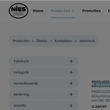
kipToSearch
general.skipToNavigation
Home
Producten
Promoties
Producten
Elektro
Kookplaten
elektrisch
Fabrikant
categorie
BEKO HIGE
aansluitwaarde
Op bestel
kookplaat 
PRODUCTOM
bediening
60Aantal zo
mm (W): 15
145 mm (W)
breedte
€ 269,99
1500Contro