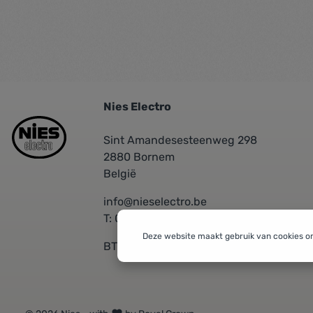
Nies Electro
Sint Amandesesteenweg 298
2880 Bornem
België
info@nieselectro.be
T: 03/889.06.30
Deze website maakt gebruik van cookies o
BTW: BE 0437576601