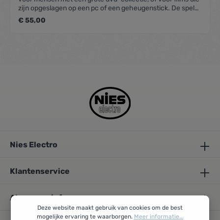
zijn opgeslagen op een pc of een geheugenstick. De speler
zet films in Standaard Definitie om voor een nog
€ 55,00
verbluffendere kijkervaring. Dat resulteert in vloeiender
beeld en bijna HD-kwaliteit.Afmetingen en
gewicht:AFMETINGEN (B X H X D): 270 x 38,5 x 209
mmGEWICHT: 0,95 kgBeeld- en
geluidsfuncties:INSTELBARE BEELDSTAND:
JAFOTOSCHERPTE: JAAANPASSEN VAN
BEELDPARAMETERS:
Scherpte/beeld/helderheid/kleur/TINTDetails:KLEURSYS
TEEM: PAL / NTSCVOEDINGSVEREISTEN: 220 - 240 V,
50/60 HzSTROOMVERBRUIK (STAND-BY): Minder dan 0,5
WQUICK SETUP: JAINSTANT REPLAY: JAHIGH SPEED
SEARCH: JA (FF/FR)TITEL / HOOFDSTUK-VIEWER:
JAMULTI DISC RESUME: JA (6 discs)SCREENSAVER:
JAInhoud van de verpakking:AA-
Nies Electro
batterijafstandsbediening
Klantenservice
Algemene info
Deze website maakt gebruik van cookies om de best
mogelijke ervaring te waarborgen.
Meer informatie...