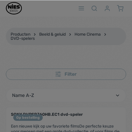
ToContentLink
Producten
Beeld & geluid
Home Cinema
DVD-spelers
Filter
SONY DVPSR760HB.EC1 dvd-speler
Op bestelling
Een nieuwe kijk op uw favoriete filmsDe perfecte keuze
voor mensen met een grote dvd-collectie, of voor films die