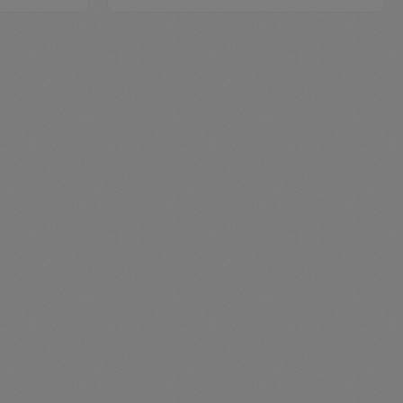
legend
ent.product.quantitySelect.legend
zentheme.component.produc