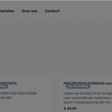
Diensten
Over ons
Contact
QT1214C0
PHILIPS PDGCA1000/60 snea
ling
Op bestelling
OMER 450 IXEO VISION
roterende borstel om te reinig
UR 450
voor verschillende materialen
zacht-hardautonomie 80 min.
€ 29,99