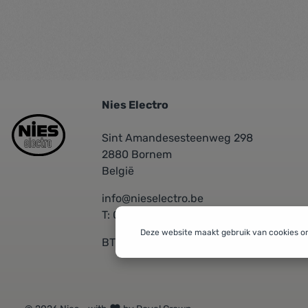
Nies Electro
Sint Amandesesteenweg 298
2880 Bornem
België
info@nieselectro.be
T: 03/889.06.30
Deze website maakt gebruik van cookies o
BTW: BE 0437576601