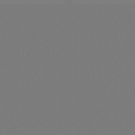
me.component.product.quantitySelect.
zentheme.compon