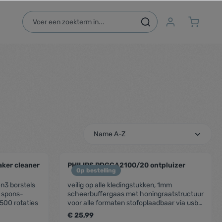
ker cleaner
PHILIPS PDGCA2100/20 ontpluizer
Op bestelling
en3 borstels
veilig op alle kledingstukken, 1mm
: spons-
scheerbuffergaas met honingraatstructuur
500 rotaties
voor alle formaten stofoplaadbaar via usb,
autonomie: 90minmakkelijk te verwijderen
€ 25,99
stofbak