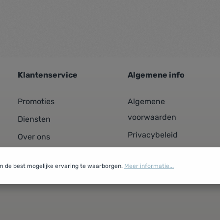
Klantenservice
Algemene info
Promoties
Algemene
voorwaarden
Diensten
Privacybeleid
Over ons
Cookiebeleid
Contacteer ons
m de best mogelijke ervaring te waarborgen.
Meer informatie...