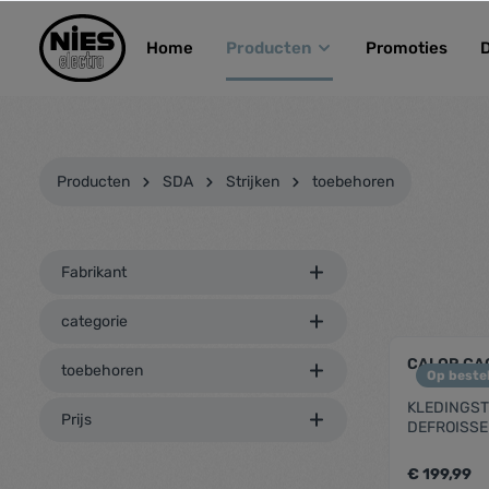
kipToSearch
general.skipToNavigation
Home
Producten
Promoties
Producten
SDA
Strijken
toebehoren
Fabrikant
categorie
CALOR CA
toebehoren
Op bestel
KLEDINGST
Prijs
DEFROISSE
€ 199,99