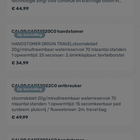
technologie zorgt voor continue en krachtige stoom in
slechts 45 sec.Dual FreeGlide 3D strijkzool, ICare-
€ 44,99
technologie20 gr/min, inclusief borstel, 70ml afneembaar
reservoir
CALOR CADT1020C0 handstomer
Op bestelling
HANDSTOMER ORIGIN TRAVELstoomdebiet
20g/minuitneembaar waterreservoir 70 mlaantal standen:
1 opwarmtijd: 25 secsnoer: 2.6minklapbaar, textielborstel
€ 34,99
CALOR CADT2022C0 ontkreuker
Op bestelling
stoomdebiet 20g/minuitneembaar waterreservoir 70
mlaantal standen: 1 opwarmtijd: 15 secomkeerbaar pad
systeem: pluisvrij / fluweelsnoer: 2m, travel bag
€ 49,99