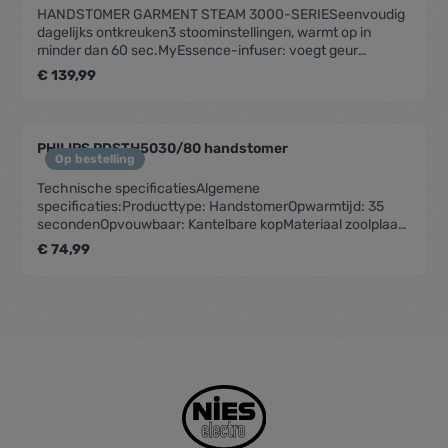
HANDSTOMER GARMENT STEAM 3000-SERIESeenvoudig
dagelijks ontkreuken3 stoominstellingen, warmt op in
minder dan 60 sec.MyEssence-infuser: voegt geur
toeverwijdert geuren en doodt 99.9% van de baceri?
€ 139,99
nstoomdebiet: 40gr/m, uitneembaar reservoir: 2L
PHILIPS PDSTH5030/80 handstomer
Op bestelling
Technische specificatiesAlgemene
specificaties:Producttype: HandstomerOpwarmtijd: 35
secondenOpvouwbaar: Kantelbare kopMateriaal zoolplaat:
MetaalOntkalkingsfunctie: NeeAfneembaar waterreservoir:
€ 74,99
JaCapaciteit waterreservoir: 120 ml en 200 mlVariabele
stoomniveaus: 2 instellingen (Eco en Max)Verticaal
stomen: Ja (horizontaal en verticaal)Technische
specificaties:Vermogen: 1 300 WContinue stoomproductie:
24 g/minVoltage: 220 VGewicht en
afmetingen:Netsnoerlengte: 2 mGewicht van het product:
0,72 kgDesign:Kleur: DonkergrijsAccessoires /
compatibiliteit:StyleMat: JaEtui / handschoen (2-in-1):
JaDuurzaamheid:Verpakking: 100% recyclebaar