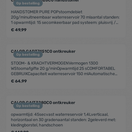
CALOR CADT2026C0 handstomer
Op bestelling
HANDSTOMER PURE POPstoomdebiet
20g/minuitneembaar waterreservoir 70 mlaantal standen:
1 opwarmtijd: 15 secomkeerbaar pad systeem: pluisvrij /
fluweelsnoer: 2m, travel bag
€ 49,99
CALOR CADT7151C0 ontkreuker
Op bestelling
STOOM- & KRACHTVERMOGENVermogen 1300
WStoomafgifte 20 g/minOpwarmtijd 25 sCOMFORTABEL
GEBRUIKCapaciteit waterreservoir 150 mlAutomatische
uitschakeling Nee Aan/uit-schakelaar Handbediening
€ 64,99
Waterreservoir Uitneembaar Autonomie 8 minIndicator
"stoom gereed" Opbergen van het netsnoer Klittenband
ACCESSOIRESDeurhaak Instelbare stoom Usage Verticaal
ANDERE KENMERKENDoodt bacteriën Ja
CALOR CAIT3280C0 ontkreuker
Op bestelling
opwarmtijd: 45secvast waterreservoir 1,4Lverticaal,
horizontaal en 30 gradenaantal standen: 2geleverd met:
kledingborstel, handschoen