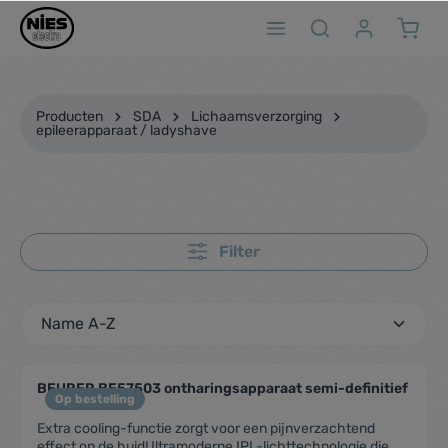
ToContentLink
Producten
SDA
Lichaamsverzorging
epileerapparaat / ladyshave
Filter
BEURER BE57503 ontharingsapparaat semi-definitief
Op bestelling
Extra cooling-functie zorgt voor een pijnverzachtend
effect op de huidUltramoderne IPL-lichttechnologie die