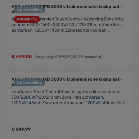
AEG HK634030FB 3000 vitrokeramische kookplaat -
Op bestelling
60cm
Afgeschuinde randen TouchControl-bediening Zone links
PROMOTIE
vooraan: 800/1600/2300W/120/175/210mm Zone links
achteraan: 1200W/145mm Zone rechts vooraan:
1200W/145mm Zone rechts achteraan:
700/1700W/120/180mm Automatische opwarmfunctie
Restwarmte-indicatie Stop&Go-functie voor korte
onderbrekingen Kinderbeveiliging Timer-functie
€ 449,00
Vorige prijs
€ 599,99
(25.17% bespaard)
Automatische uitschakeling OptiFix™: voor een extreem
snelle installatie Kookplaat met bediening Plaats bediening:
vooraan rechts Vergrendelingstoets Akoestisch signaal
Kleur: Zwart Vitrokeramische kookplaat
AEG HK634060XB 3000 vitrokeramische kookplaat -
Op bestelling
60cm
Inox kader TouchControl-bediening Zone links vooraan:
750/2200W/120/210mm Zone links achteraan:
1200W/145mm Zone rechts vooraan: 1200W/145mm Zone
rechts achteraan: 1500/2400W/170x265mm
Automatische opwarmfunctie Digitale aanduidingen voor
iedere zone Restwarmte-indicatie Pauze-functie voor
korte onderbrekingen Kinderbeveiliging Timer-functie
€ 649,99
Automatische uitschakeling OptiFix™: voor een extreem
snelle installatie Kookplaat met bediening Plaats bediening: