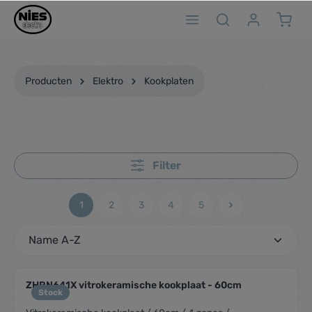
ToContentLink
Producten
Elektro
Kookplaten
Filter
1
2
3
4
5
ZHRN641X vitrokeramische kookplaat - 60cm
Stock