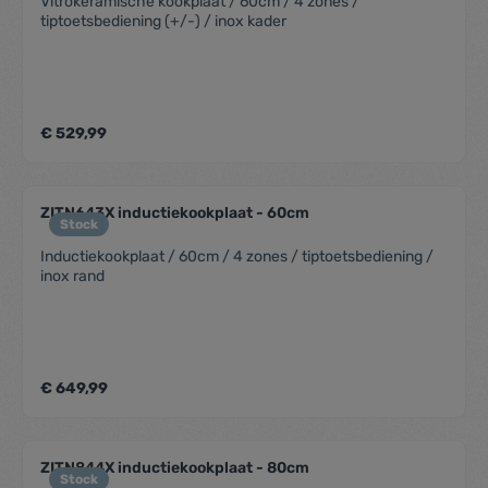
Vitrokeramische kookplaat / 60cm / 4 zones /
tiptoetsbediening (+/-) / inox kader
€ 529,99
ZITN643X inductiekookplaat - 60cm
Stock
Inductiekookplaat / 60cm / 4 zones / tiptoetsbediening /
inox rand
€ 649,99
ZITN844X inductiekookplaat - 80cm
Stock