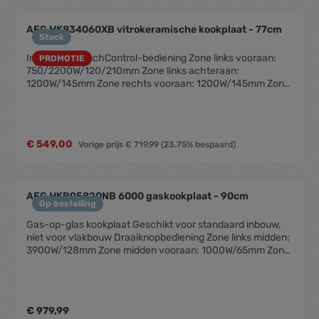
vooraan rechts Vergrendelingstoets Akoestisch signaal
Kleur: Zwart Vitrokeramische kookplaat
AEG HK834060XB vitrokeramische kookplaat - 77cm
Stock
Inox kader TouchControl-bediening Zone links vooraan:
PROMOTIE
750/2200W/120/210mm Zone links achteraan:
1200W/145mm Zone rechts vooraan: 1200W/145mm Zone
rechts achteraan: 1500/2400W/170x265mm
Automatische opwarmfunctie Restwarmte-indicatie
Stop&Go-functie voor korte onderbrekingen
Kinderbeveiliging Timer-functie Automatische
€ 549,00
Vorige prijs
€ 719,99
(23.75% bespaard)
uitschakeling OptiFix™: voor een extreem snelle installatie
Kookplaat met bediening Plaats bediening: vooraan midden
Vergrendelingstoets Akoestisch signaal Kleur: Zwart
Vitrokeramische kookplaat
AEG HKB95820NB 6000 gaskookplaat - 90cm
Op bestelling
Gas-op-glas kookplaat Geschikt voor standaard inbouw,
niet voor vlakbouw Draaiknopbediening Zone links midden:
3900W/128mm Zone midden vooraan: 1000W/65mm Zone
midden achteraan: 1900W/80mm Zone rechts vooraan:
1900W/80mm Zone rechts achteraan: 1900W/80mm High
Efficiency branders: tot 20% sneller dan traditionele
branders Bedieningsknoppen met metalen afwerking Gas
€ 979,99
conversie kit voor butaangas Kookplaat met bediening