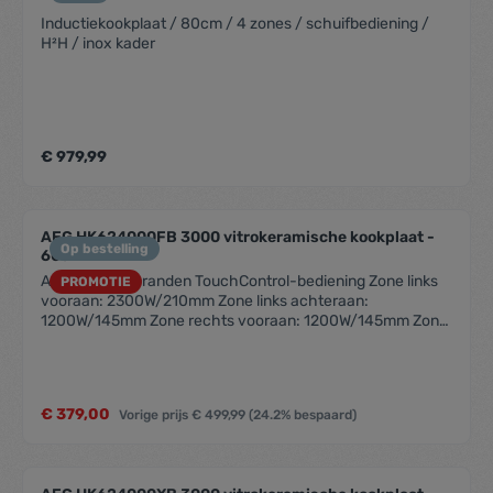
Inductiekookplaat / 80cm / 4 zones / schuifbediening /
H²H / inox kader
€ 979,99
AEG HK624000FB 3000 vitrokeramische kookplaat -
Op bestelling
60cm
Afgeschuinde randen TouchControl-bediening Zone links
PROMOTIE
vooraan: 2300W/210mm Zone links achteraan:
1200W/145mm Zone rechts vooraan: 1200W/145mm Zone
rechts achteraan: 1800W/180mm Restwarmte-indicatie
Kinderbeveiliging Automatische uitschakeling OptiFix™:
voor een extreem snelle installatie Eenvoudige installatie
dankzij modulesysteem Kookplaat met bediening Plaats
€ 379,00
Vorige prijs
€ 499,99
(24.2% bespaard)
bediening: vooraan rechts Kleur: zwart Vitrokeramische
kookplaat