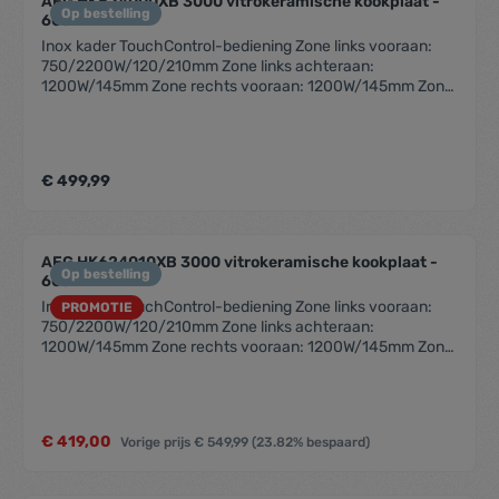
AEG HK624000XB 3000 vitrokeramische kookplaat -
Op bestelling
60cm
Inox kader TouchControl-bediening Zone links vooraan:
750/2200W/120/210mm Zone links achteraan:
1200W/145mm Zone rechts vooraan: 1200W/145mm Zone
rechts achteraan: 1500/2400W/170x265mm
Automatische opwarmfunctie Digitale aanduidingen voor
iedere zone Restwarmte-indicatie Pauze-functie voor
korte onderbrekingen Kinderbeveiliging Timer-functie
€ 499,99
Automatische uitschakeling OptiFix™: voor een extreem
snelle installatie Eenvoudige installatie dankzij
modulesysteem Kookplaat met bediening Plaats bediening:
vooraan rechts Vergrendelingstoets Akoestisch signaal
AEG HK624010XB 3000 vitrokeramische kookplaat -
Kleur: Zwart Vitrokeramische kookplaat
Op bestelling
60cm
Inox kader TouchControl-bediening Zone links vooraan:
PROMOTIE
750/2200W/120/210mm Zone links achteraan:
1200W/145mm Zone rechts vooraan: 1200W/145mm Zone
rechts achteraan: 1800W/180mm Restwarmte-indicatie
Kinderbeveiliging Automatische uitschakeling OptiFix™:
voor een extreem snelle installatie Kookplaat met
bediening Plaats bediening: vooraan rechts Kleur: Zwart
€ 419,00
Vorige prijs
€ 549,99
(23.82% bespaard)
Vitrokeramische kookplaat