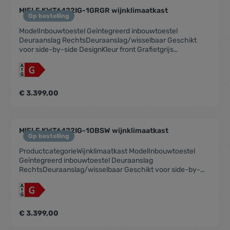
240 V ~Frequentie: 50 HzAansluitwaarde: 0,5Aantal
MIELE KWT6422IG-1GRGR wijnklimaatkast
temperatuurzones: 1Apart regelbare koelcircuits: 1Aantal
Op bestelling
compressoren: 1
ModelInbouwtoestel Geïntegreerd inbouwtoestel
Deuraanslag RechtsDeuraanslag/wisselbaar Geschikt
voor side-by-side DesignKleur front Grafietgrijs
glasVerlichting wijnklimaatzone LED-
verlichtingBedieningsgemakKoppeling met Miele@home
Benodigde accessoires (na te bestellen) XKS 3130
WDynaCool SoftClose Hulp bij deur openen
€ 3.399,00
Push2openSilence System Aantal houten draagplateaus
2Materiaal van de houten draagplateaus BeukAantal
FlexiFrame-roosters 2NoteBoard Ja3D-bodemrooster
Vibratiearm bewaren
MIELE KWT6422IG-1OBSW wijnklimaatkast
Op bestelling
ProductcategorieWijnklimaatkast ModelInbouwtoestel
Geïntegreerd inbouwtoestel Deuraanslag
RechtsDeuraanslag/wisselbaar Geschikt voor side-by-
side DesignKleur front Obsidiaanzwart glasVerlichting
wijnklimaatzone LED-
verlichtingBedieningsgemakKoppeling met Miele@home
Benodigde accessoires (na te bestellen) XKS 3130
€ 3.399,00
WDynaCool SoftClose Hulp bij deur openen
Push2openSilence System Aantal houten draagplateaus