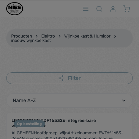
ToContentLink
Producten
Elektro
Wijnkoelkast & Humidor
inbouw wijnkoelkast
Filter
LIEBHERR EWTDF165326 integreerbare
Op bestelling
wijnklimaatkast
ALGEMEENHoofdgroep: WijnArtikelnummer: EWTdf 1653-
26EAN nummer: 9005382278918Subgroep: Inbouw