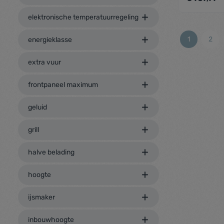
Type oven: 
elektronische temperatuurregeling
multifuncti
PlusSteam 
zenthe
(boven- & o
1
2
energieklasse
Warmelucht 
hetelucht, P
extra vuur
Bediening v
standaard G
ovendeur A
frontpaneel maximum
Opties oven:
Bereidingsd
geluid
Tijdsweerga
Opberglade 
indrukbare
grill
halve belading
hoogte
ijsmaker
inbouwhoogte