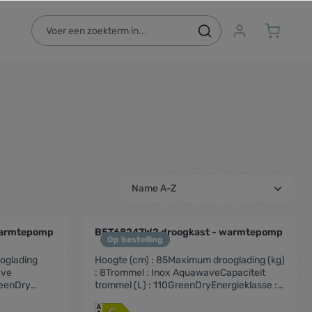
warmtepomp
B5T68247W2 droogkast - warmtepomp
Op bestelling
oglading
Hoogte (cm) : 85Maximum drooglading (kg)
ave
: 8Trommel : Inox AquawaveCapaciteit
reenDry
trommel (L) : 110GreenDryEnergieklasse :
rogramma's :
A+++Aantal programma's : 15Automatisch
nsor Sensor
drogen met sensorSensor