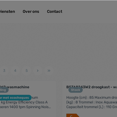
Diensten
Over ons
Contact
3
4
5
W2 wasmachine
B5T68243W2 droogkast - 
ling
Stock
ste KenmerkenMaximum
Hoogte (cm) : 85 Maximum dro
ar met ecocheques
(kg) : 8 Trommel : Inox Aquaw
pinning Noise
Capaciteit trommel (L) : 110 G
Energieklasse : A+++ Aantal p
15 Automatisch drogen met se