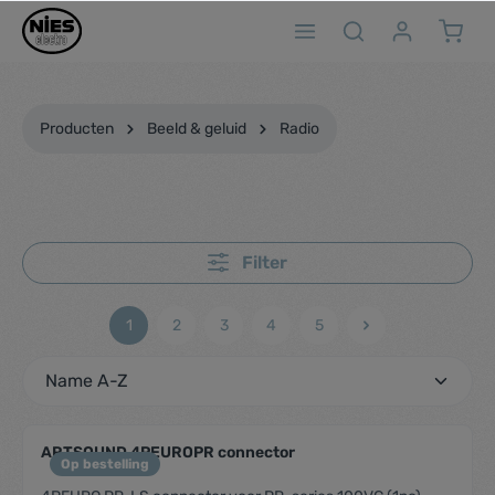
ToContentLink
Producten
Beeld & geluid
Radio
Filter
1
2
3
4
5
ARTSOUND 4PEUROPR connector
Op bestelling