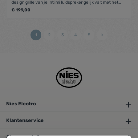
design grille van je Intiimi luidspreker gelijk valt met het
oppervlak van je plafond. Anders gezegd, ze vormen één
€ 199,00
lijn, sluiten naadloos op elkaar aan. Geen verschillen meer
in hoogte, geen opbouweffect meer, hoe minuscuul ook.
De flush mounts werden ontworpen met het oog op een
gemakkelijke plaatsing. Met een onzichtbaar resultaat,
1
2
3
4
5
maar dat is net de bedoeling. Beschikbaar voor alle Intiimi
modellen.SpecificatiesSamenstelling : ComposietAfm.
binnenwerk : 369,1 x 261,1 mm (h x b)Afmetingen : 482 x
374 x 14 mm (h x b x d)Geschikt voor : RE2080
Nies Electro
Klantenservice
Algemene info