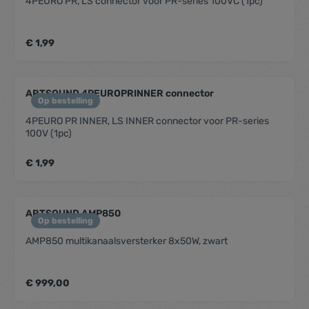
4PEURO PR, LS connector voor PR-series 100VC (1pc)
€ 1,99
ARTSOUND 4PEUROPRINNER connector
Op bestelling
4PEURO PR INNER, LS INNER connector voor PR-series
100V (1pc)
€ 1,99
ARTSOUND AMP850
Op bestelling
AMP850 multikanaalsversterker 8x50W, zwart
€ 999,00