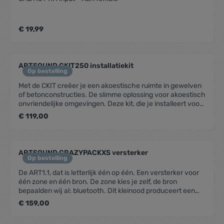
€ 19,99
ARTSOUND CKIT250 installatiekit
Op bestelling
Met de CKIT creëer je een akoestische ruimte in gewelven
of betonconstructies. De slimme oplossing voor akoestisch
onvriendelijke omgevingen. Deze kit, die je installeert voor
je het beton giet, genereert een mooie klank in elke
€ 119,00
betonconstructie.SpecificatiesReferentie: CKIT
250Afmetingen: 300 x 111 mm (Ø x d)Samenstelling: ABS +
mineraalvezelplaatGeschikt voor: Universeel - tot Ø x d :
200 x 100 mm
ARTSOUND CRAZYPACKXS versterker
Op bestelling
De ART1.1, dat is letterlijk één op één. Een versterker voor
één zone en één bron. De zone kies je zelf, de bron
bepaalden wij al: bluetooth. Dit kleinood produceert een
verbluffend geluid. De combinatie met de FL30’s is ideaal
€ 159,00
om elke kleine van voldoende klank te voorzien. In een wip
maak je verbinding en stream je draadloos de playlist van