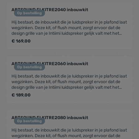
jouw dromen.Inbegrepen: ART1.1 + set FL30
ARTSOUND FLKITRE2040 inbouwkit
Op bestelling
Hij bestaat, de inbouwkit die je luidspreker in je plafond laat
wegzinken. Deze kit, of flush mount, zorgt ervoor dat de
design grille van je Intiimi luidspreker gelijk valt met het
oppervlak van je plafond. Anders gezegd, ze vormen één
€ 169,00
lijn, sluiten naadloos op elkaar aan. Geen verschillen meer
in hoogte, geen opbouweffect meer, hoe minuscuul ook.
De flush mounts werden ontworpen met het oog op een
gemakkelijke plaatsing. Met een onzichtbaar resultaat,
ARTSOUND FLKITRE2060 inbouwkit
maar dat is net de bedoeling. Beschikbaar voor alle Intiimi
Op bestelling
modellen.SpecificatiesSamenstelling : ComposietAfm.
Hij bestaat, de inbouwkit die je luidspreker in je plafond laat
binnenwerk : 221,5 x 150,5 mm (h x b)Afmetingen : 330 x
wegzinken. Deze kit, of flush mount, zorgt ervoor dat de
260 x 14 mm (h x b x d)Geschikt voor : RE2040
design grille van je Intiimi luidspreker gelijk valt met het
oppervlak van je plafond. Anders gezegd, ze vormen één
€ 189,00
lijn, sluiten naadloos op elkaar aan. Geen verschillen meer
in hoogte, geen opbouweffect meer, hoe minuscuul ook.
De flush mounts werden ontworpen met het oog op een
gemakkelijke plaatsing. Met een onzichtbaar resultaat,
ARTSOUND FLKITRE2080 inbouwkit
maar dat is net de bedoeling. Beschikbaar voor alle Intiimi
Op bestelling
modellen.SpecificatiesSamenstelling : ComposietAfm.
Hij bestaat, de inbouwkit die je luidspreker in je plafond laat
binnenwerk : 296,5 x 206,7 mm (h x b)Afmetingen : 409 x
wegzinken. Deze kit, of flush mount, zorgt ervoor dat de
319 x 14 mm (h x b x d)Geschikt voor : RE2060