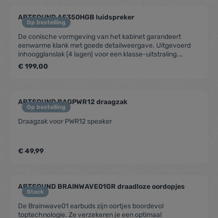
ARTSOUND AS350HGB luidspreker
Op bestelling
De conische vormgeving van het kabinet garandeert
eenwarme klank met goede detailweergave. Uitgevoerd
inhoogglanslak (4 lagen) voor een klasse-uitstraling.
Technische gegevensBereik : < 40 m²Systeem : 2-
€ 199,00
wegWoofer : 3” carbon glassTweeter : 1” silk domeBasreflex
: JaMagnetisch afgeschermd : JaVersterkervermogen : 10
- 100 W (aanbevolen)Gevoeligheid : 86 dBImpedantie : 8
ΩFrequentiebereik : 100 Hz - 20 kHzAfmetingen : 168 x 115
ARTSOUND BAGPWR12 draagzak
x 166 mm (h x b x d)Gewicht/stuk : 1,4 kgSamenstelling :
Op bestelling
MDFKleur : hoogglans zwartOphanging : beugel inclusief
Draagzak voor PWR12 speaker
€ 49,99
ARTSOUND BRAINWAVE01GR draadloze oordopjes
Stock
De Brainwave01 earbuds zijn oortjes boordevol
toptechnologie. Ze verzekeren je een optimaal