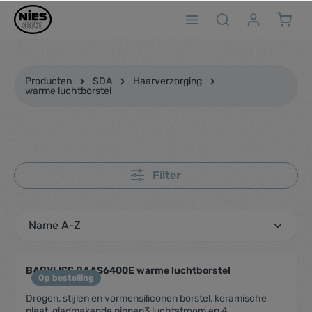
ToContentLink
Producten
SDA
Haarverzorging
warme luchtborstel
Filter
BABYLISS BAAS6400E warme luchtborstel
Op bestelling
Drogen, stijlen en vormensiliconen borstel, keramische
plaat, gladmakende pinnen3 luchtstroom en 4