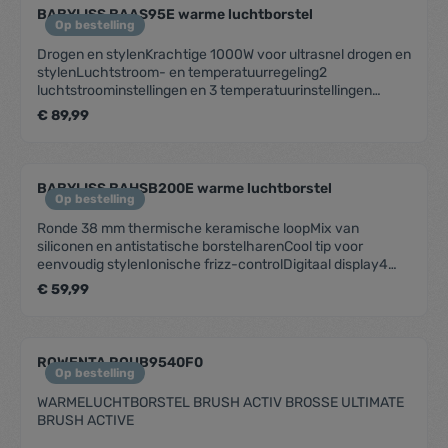
BABYLISS BAAS95E warme luchtborstel
Op bestelling
Drogen en stylenKrachtige 1000W voor ultrasnel drogen en
stylenLuchtstroom- en temperatuurregeling2
luchtstroominstellingen en 3 temperatuurinstellingen
geven een scala aan stylingcombinaties voor alle
€ 89,99
haartypes.Magnetisch achterfilterMakkelijk schoon te
maken, verwijderbaar magnetisch achterfilterSalon lang
snoer2,5 m lang salonsnoer3 jaar garantie
BABYLISS BAHSB200E warme luchtborstel
Op bestelling
Ronde 38 mm thermische keramische loopMix van
siliconen en antistatische borstelharenCool tip voor
eenvoudig stylenIonische frizz-controlDigitaal display4
warmtestanden; 145°C, 160°C, 175°C en 190°CSnel
€ 59,99
opwarmenMulti-voltageWarmtematCreëer onmiddellijk
vorm, body en veerkracht met onze gemakkelijk glijdende,
haarvriendelijke stylingtool. Of je nu je tweede dag haar
opfrist of gaat voor een volle, volumineuze blow-out,
ROWENTA ROUB9540F0
geniet elke keer weer van een glanzende finish.Volume
Op bestelling
BoostingDe 38mm thermische barrel met keramische
WARMELUCHTBORSTEL BRUSH ACTIV BROSSE ULTIMATE
coating zorgt voor grote, veerkrachtige blow-outs en geeft
BRUSH ACTIVE
plat haar extra volume en lift.Gladmakende
technologieEen geavanceerd ionensysteem en