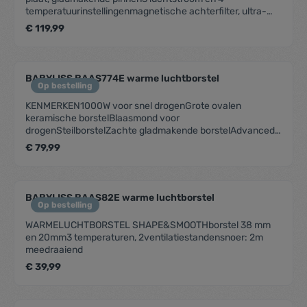
temperatuurinstellingenmagnetische achterfilter, ultra-
care modus, anti pluissnoer: 2.5m salonlengte
€ 119,99
BABYLISS BAAS774E warme luchtborstel
Op bestelling
KENMERKEN1000W voor snel drogenGrote ovalen
keramische borstelBlaasmond voor
drogenSteilborstelZachte gladmakende borstelAdvanced
Plasma Technologie met dubbel ionen systeemIonen-
€ 79,99
indicatielampje2 warme standen plus coolshot2,5m
meedraaiend snoer2 jaar garantie
BABYLISS BAAS82E warme luchtborstel
Op bestelling
WARMELUCHTBORSTEL SHAPE&SMOOTHborstel 38 mm
en 20mm3 temperaturen, 2ventilatiestandensnoer: 2m
meedraaiend
€ 39,99