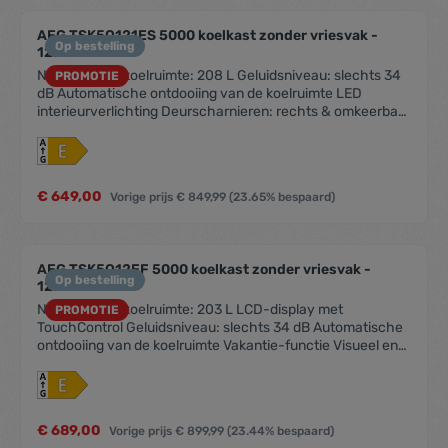
ecocheques bij de handelaars die dit
betaalmiddelaanvaarden.
AEG TSK5O121ES 5000 koelkast zonder vriesvak -
Op bestelling
122cm
Netto inhoud koelruimte: 208 L Geluidsniveau: slechts 34
PROMOTIE
dB Automatische ontdooiing van de koelruimte LED
interieurverlichting Deurscharnieren: rechts & omkeerbaar
Schuiftechniek voor deur Leggers koelruimte: 4, Metallic
Grey Plastic Laden koelruimte: 1 1225 mm inbouwhoogte
Eierrekje: 2 rekjes voor 6 eieren Kleur: wit Verlichting: LED
€ 649,00
Vorige prijs
€ 849,99
(23.65% bespaard)
AEG TSK5O12EF 5000 koelkast zonder vriesvak -
Op bestelling
122cm
Netto inhoud koelruimte: 203 L LCD-display met
PROMOTIE
TouchControl Geluidsniveau: slechts 34 dB Automatische
ontdooiing van de koelruimte Vakantie-functie Visueel en
akoestisch alarm bij open deur LED interieurverlichting
Coolmatic-functie voor het snel koelen van vers voedsel
Deurscharnieren: rechts & omkeerbaar Deur op deur
montage Leggers koelruimte: 4, White Plastic Laden
€ 689,00
Vorige prijs
€ 899,99
(23.44% bespaard)
koelruimte: 1 1225 mm inbouwhoogte Eierrekje: 2 rekjes