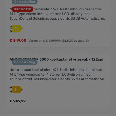
Op bestelling
Netto inhoud koelruimte: 167 L Netto inhoud vriesruimte:
PROMOTIE
14 L Type vriesruimte: 4 sterren LCD-display met
TouchControl Geluidsniveau: slechts 33 dB Automatische
ontdooiing van de koelruimte Visueel en akoestisch alarm
bij open deur LED interieurverlichting Coolmatic-functie
voor het snel koelen van vers voedsel Deurscharnieren:
rechts & omkeerbaar Deur op deur montage Leggers
€ 849,00
Vorige prijs
€ 1.099,99
(22.82% bespaard)
koelruimte: 2 + 1 Flexi, Metallic Grey Plastic Laden
koelruimte: 1 Frostmatic-functie voor snel invriezen 1225
mm inbouwhoogte Eierrekje: 2 rekjes voor 6 eieren Kleur:
wit Verlichting: 1, LED, Side Betaalbaar met ecocheques bij
AEG TSF5O12EF 5000 koelkast met vriesvak - 122cm
de handelaars die dit betaalmiddelaanvaarden.
Op bestelling
Netto inhoud koelruimte: 167 L Netto inhoud vriesruimte:
14 L Type vriesruimte: 4 sterren LCD-display met
TouchControl Geluidsniveau: slechts 35 dB Automatische
ontdooiing van de koelruimte Visueel en akoestisch alarm
bij open deur LED interieurverlichting Coolmatic-functie
voor het snel koelen van vers voedsel Deurscharnieren:
rechts & omkeerbaar Deur op deur montage Leggers
€ 949,99
koelruimte: 3 Laden koelruimte: 1 Frostmatic-functie voor
snel invriezen 1225 mm inbouwhoogte Eierrekje: 1 rekje
voor 6 eieren Kleur: Wit Verlichting: 1, LED, Side