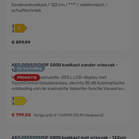
Eendeurskoelkast / 122 cm / **** / elektronisch /
schuiftechniek
€ 899,99
AEG OSK5O121DF 5000 koelkast zonder vriesvak -
Op bestelling
122cm
Netto inhoud koelruimte: 203 L LCD-display met
PROMOTIE
TouchControl Geluidsniveau: slechts 35 dB Automatische
ontdooiing van de koelruimte Vakantie-functie Visueel en
akoestisch alarm bij open deur LED interieurverlichting
Coolmatic-functie voor het snel koelen van vers voedsel
Deurscharnieren: rechts & omkeerbaar Deur op deur
montage Leggers koelruimte: 3 + 1 Flexi Laden koelruimte:
€ 799,00
Vorige prijs
€ 1.049,99
(23.9% bespaard)
1 1225 mm inbouwhoogte Eierrekje: 1 rekje voor 6 eieren
Kleur: Wit Verlichting: 1, LED, Side, With rise-on effect
Betaalbaar met ecocheques bij de handelaars die dit
betaalmiddelaanvaarden.
AEG TSF5O121DF 5000 koelkast met vriesvak - 122cm