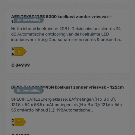
voor 6 eieren Kleur: wit Verlichting: 1, LED, Side
AEG TSK5O12ES 5000 koelkast zonder vriesvak -
Op bestelling
122cm
Netto inhoud koelruimte: 208 L Geluidsniveau: slechts 34
dB Automatische ontdooiing van de koelruimte LED
interieurverlichting Deurscharnieren: rechts & omkeerbaar
Schuiftechniek voor deur Leggers koelruimte: 4, White
Plastic Laden koelruimte: 1 1225 mm inbouwhoogte
Eierrekje: 2 rekjes voor 6 eieren Kleur: wit Verlichting: LED
€ 849,99
BEKO BLSA210M4SN koelkast zonder vriesvak - 122cm
Op bestelling
SPECIFICATIESEnergieklasse: EAfmetingen (H x B x D):
121,5 x 54 x 53,5 cmAfmetingen nis (H x B x D): 121,6 x 56 x
55 cmNetto inhoud (L): 198Automatische
ontdooiingVerstelbare leggers: 3Deurvakken:
3Groentenladen: 1Omkeerbare deurMeubelbevestiging:
geleidersysteemUitsluitend voor
kolombouwBinnenverlichting: LEDVerstelbare