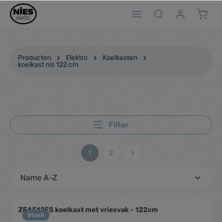
ToContentLink
Producten
Elektro
Koelkasten
koelkast nis 122 cm
Filter
1
2
ZEAE12ES koelkast met vriesvak - 122cm
Stock