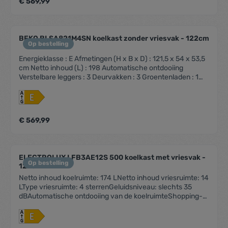
€ 569,99
voetjesIngebouwde verdamperRegelbare
thermostaatGeluidsniveau (dBA): 35 dBAGeluidsklasse:
CKoelgas: R600aKlimaatklasse: SN-TEnergieverbruik
(kW/24u): 0.272Aansluitwaarde (W): 70Jaarlijks
BEKO BLSA821M4SN koelkast zonder vriesvak - 122cm
energieverbruik (kWu): 100Energy Efficency Index (EEI):
Op bestelling
99.3Gewicht (Kg): 38.5
Energieklasse : E Afmetingen (H x B x D) : 121,5 x 54 x 53,5
cm Netto inhoud (L) : 198 Automatische ontdooiing
Verstelbare leggers : 3 Deurvakken : 3 Groentenladen : 1
Active seal guard Omkeerbare deur Meubelbevestiging :
geleidersysteem Uitsluitend voor kolombouw
Binnenverlichting : LED Verstelbare voetjes Ingebouwde
verdamper Regelbare thermostaat Geluidsniveau (dBA) :
€ 569,99
35 dBA Geluidsklasse : C Koelgas : R600a Klimaatklasse :
SN-ST Energieverbruik (kW/24u) : 0.272 Aansluitwaarde
(W) : 70 Jaarlijks energieverbruik (kWu) : 100.74 Energy
Efficency Index (EEI) : 99.3 Gewicht (Kg) : 42.4
ELECTROLUX LFB3AE12S 500 koelkast met vriesvak -
Op bestelling
122cm
Netto inhoud koelruimte: 174 LNetto inhoud vriesruimte: 14
LType vriesruimte: 4 sterrenGeluidsniveau: slechts 35
dBAutomatische ontdooiing van de koelruimteShopping-
functie voor snelle koelingLED
interieurverlichtingDeurscharnieren: rechts
&omkeerbaarSchuiftechniek voor deurLeggers