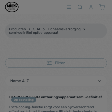
ToContentLink
Producten
SDA
Lichaamsverzorging
semi-definitief epileerapparaat
Filter
BEURER BE57503 ontharingsapparaat semi-definitief
Op bestelling
Extra cooling-functie zorgt voor een pijnverzachtend
effect op de huidUltramoderne IPL-lichttechnologie die