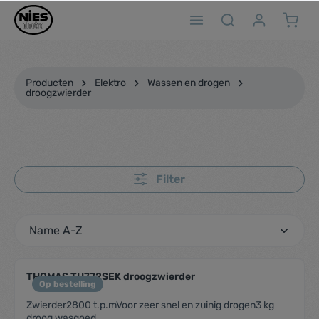
ToContentLink
Producten
Elektro
Wassen en drogen
droogzwierder
Filter
THOMAS TH772SEK droogzwierder
Op bestelling
Zwierder2800 t.p.mVoor zeer snel en zuinig drogen3 kg
droog wasgoed