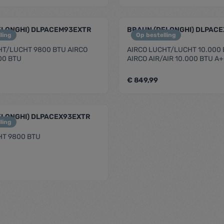
me.component.product.quantitySelect.
zentheme.compon
ELONGHI) DLPACEM93EXTR
BRAUN (DELONGHI) DLPACE
ling
Op bestelling
HT/LUCHT 9800 BTU AIRCO
AIRCO LUCHT/LUCHT 10.000
00 BTU
AIRCO AIR/AIR 10.000 BTU A
€ 849,99
me.component.product.quantitySelect.
zentheme.compon
ELONGHI) DLPACEX93EXTR
ling
HT 9800 BTU
me.component.product.quantitySelect.