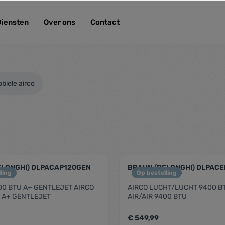
Diensten
Over ons
Contact
biele airco
ELONGHI) DLPACAP120GEN
BRAUN (DELONGHI) DLPACE
ling
Op bestelling
00 BTU A+ GENTLEJET AIRCO
AIRCO LUCHT/LUCHT 9400 B
U A+ GENTLEJET
AIR/AIR 9400 BTU
€ 549,99