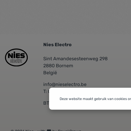
Nies Electro
Sint Amandesesteenweg 298
2880 Bornem
België
info@nieselectro.be
T: 03/889.06.30
Deze website maakt gebruik van cookies o
BTW: BE 0437576601