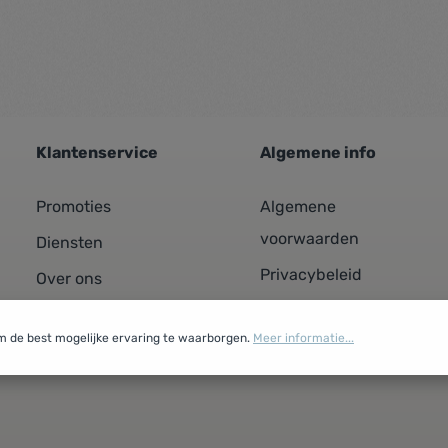
Klantenservice
Algemene info
Promoties
Algemene
voorwaarden
Diensten
Privacybeleid
Over ons
Cookiebeleid
Contacteer ons
m de best mogelijke ervaring te waarborgen.
Meer informatie...