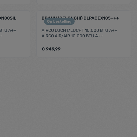
legend
ent.product.quantitySelect.legend
zentheme.component.produc
X100SIL
BRAUN (DELONGHI) DLPACEX105+++
Op bestelling
 BTU A++
AIRCO LUCHT/LUCHT 10.000 BTU A++
++
AIRCO AIR/AIR 10.000 BTU A++
€ 949,99
legend
ent.product.quantitySelect.legend
zentheme.component.produc
legend