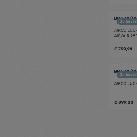
zenthe
BRAUN (D
Op bestel
AIRCO LUC
AIR/AIR 98
€ 799,99
zenthe
BRAUN (D
Op bestel
AIRCO LUC
€ 899,00
zenthe