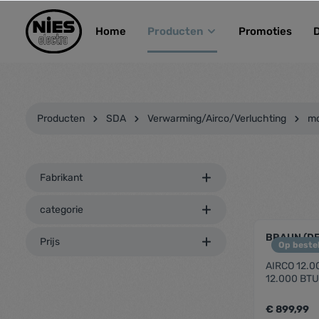
kipToSearch
general.skipToNavigation
Home
Producten
Promoties
Producten
SDA
Verwarming/Airco/Verluchting
mo
Fabrikant
categorie
BRAUN (D
Prijs
Op bestel
AIRCO 12.0
12.000 BT
€ 899,99