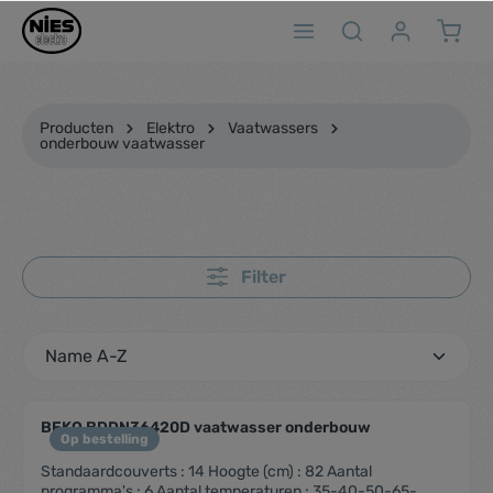
ToContentLink
Producten
Elektro
Vaatwassers
onderbouw vaatwasser
Filter
BEKO BDDN36420D vaatwasser onderbouw
Op bestelling
Standaardcouverts : 14 Hoogte (cm) : 82 Aantal
programma's : 6 Aantal temperaturen : 35-40-50-65-