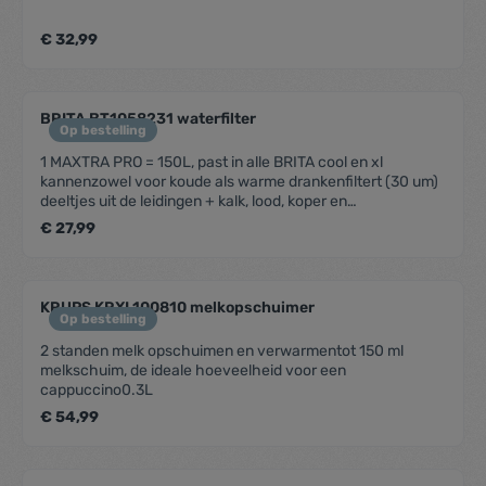
€ 32,99
BRITA BT1058231 waterfilter
Op bestelling
1 MAXTRA PRO = 150L, past in alle BRITA cool en xl
kannenzowel voor koude als warme drankenfiltert (30 um)
deeltjes uit de leidingen + kalk, lood, koper en
chloorbeschermt huishoudelijke apparaten en levert een
€ 27,99
pure en frisse smaakgemaakt van 50% bio-gebasseerd
plastic
KRUPS KRXL100810 melkopschuimer
Op bestelling
2 standen melk opschuimen en verwarmentot 150 ml
melkschuim, de ideale hoeveelheid voor een
cappuccino0.3L
€ 54,99