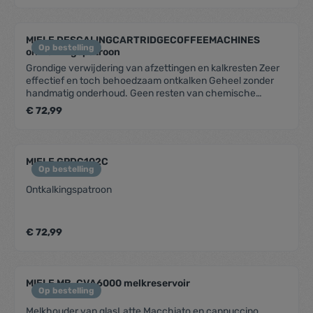
MIELE DESCALINGCARTRIDGECOFFEEMACHINES
Op bestelling
ontkalkingspatroon
Grondige verwijdering van afzettingen en kalkresten Zeer
effectief en toch behoedzaam ontkalken Geheel zonder
handmatig onderhoud. Geen resten van chemische
stoffen na ontkalken Een verpakking gaat ca. 1 jaar mee
€ 72,99
Uitstekend onderhoud voor vele jaren gebruiksplezier
MIELE GPDC102C
Op bestelling
Ontkalkingspatroon
€ 72,99
MIELE MB-CVA6000 melkreservoir
Op bestelling
Melkhouder van glasLatte Macchiato en cappuccino