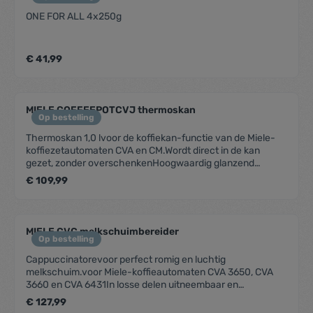
ONE FOR ALL 4x250g
€ 41,99
MIELE COFFEEPOTCVJ thermoskan
Op bestelling
Thermoskan 1,0 lvoor de koffiekan-functie van de Miele-
koffiezetautomaten CVA en CM.Wordt direct in de kan
gezet, zonder overschenkenHoogwaardig glanzend
roestvrij staalEenvoudig schoon te maken door volledig
€ 109,99
afneembaar dekselOnbreekbaar vacuüm gepompt
Toptherm isolatielichaamComfortabel aroma-schuifdeksel
MIELE CVC melkschuimbereider
Op bestelling
Cappuccinatorevoor perfect romig en luchtig
melkschuim.voor Miele-koffieautomaten CVA 3650, CVA
3660 en CVA 6431In losse delen uitneembaar en
vaatwasmachinebestendig
€ 127,99