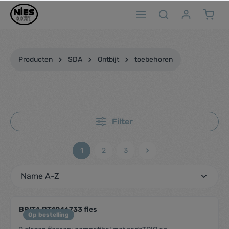
ToContentLink
Producten
SDA
Ontbijt
toebehoren
Filter
1
2
3
BRITA BT1046733 fles
Op bestelling