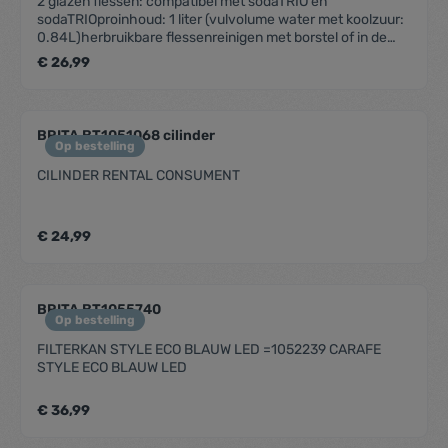
2 glazen flessen: compatibel met sodaTRIO en
sodaTRIOproinhoud: 1 liter (vulvolume water met koolzuur:
0.84L)herbruikbare flessenreinigen met borstel of in de
vaatwasser
€ 26,99
BRITA BT1051068 cilinder
Op bestelling
CILINDER RENTAL CONSUMENT
€ 24,99
BRITA BT1055740
Op bestelling
FILTERKAN STYLE ECO BLAUW LED =1052239 CARAFE
STYLE ECO BLAUW LED
€ 36,99