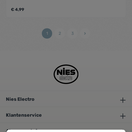
€ 4,99
1
2
3
Nies Electro
Klantenservice
Algemene info