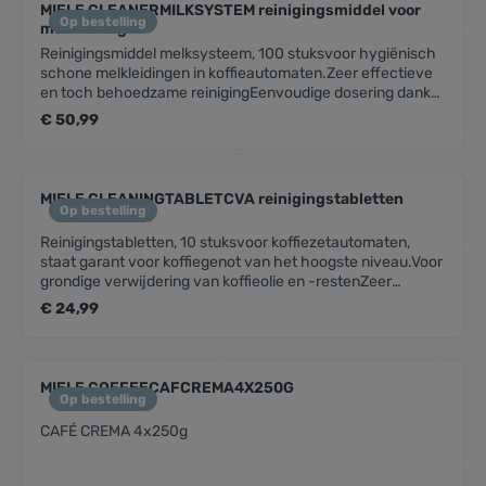
MIELE CLEANERMILKSYSTEM reinigingsmiddel voor
Op bestelling
melkleidingen
Reinigingsmiddel melksysteem, 100 stuksvoor hygiënisch
schone melkleidingen in koffieautomaten.Zeer effectieve
en toch behoedzame reinigingEenvoudige dosering dankzij
geportioneerde sticksVerwijdert melkeiwit en -vetten
€ 50,99
volledigAfgestemde formulering - Speciale receptuur van
MieleUitstekend onderhoud voor vele jaren gebruiksplezier
MIELE CLEANINGTABLETCVA reinigingstabletten
Op bestelling
Reinigingstabletten, 10 stuksvoor koffiezetautomaten,
staat garant voor koffiegenot van het hoogste niveau.Voor
grondige verwijdering van koffieolie en -restenZeer
effectieve en toch behoedzame reinigingAfgestemde
€ 24,99
formulering — speciale receptuur van MieleUitstekend
onderhoud voor vele jaren gebruiksplezier
MIELE COFFEECAFCREMA4X250G
Op bestelling
CAFÉ CREMA 4x250g