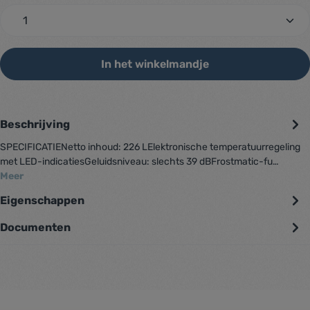
zentheme.component.product.quantitySelec
In het winkelmandje
Beschrijving
SPECIFICATIENetto inhoud: 226 LElektronische temperatuurregeling
met LED-indicatiesGeluidsniveau: slechts 39 dBFrostmatic-fu…
Meer
Eigenschappen
Documenten