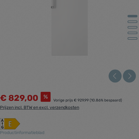
€ 829,00
%
Vorige prijs
€ 929,99
(10.86% bespaard)
Prijzen incl. BTW en excl. verzendkosten
Productinformatieblad