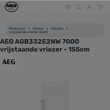
ToContentLink
Producten
Elektro
Vriezers
vrijstaande vriezer (kast)
AEG AGB332E2NW 7000
vrijstaande vriezer - 155cm
component.cms.imageGallery.skipImageGallery