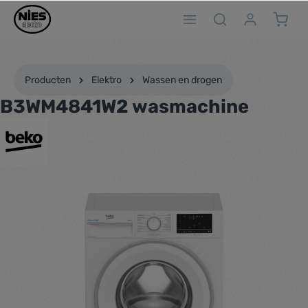
ToContentLink
Producten
Elektro
Wassen en drogen
B3WM4841W2 wasmachine
component.cms.imageGallery.skipImageGallery