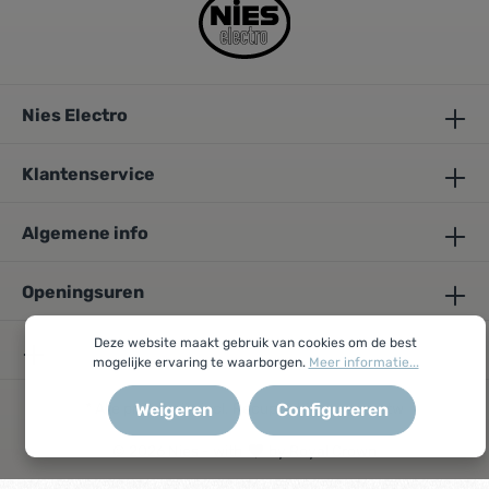
Nies Electro
Klantenservice
Algemene info
Openingsuren
Deze website maakt gebruik van cookies om de best
mogelijke ervaring te waarborgen.
Meer informatie...
* Alle prijzen zijn incl. Recupel-bijdrage en btw
Weigeren
Configureren
© 2026 Nies - with
by Royal Crown